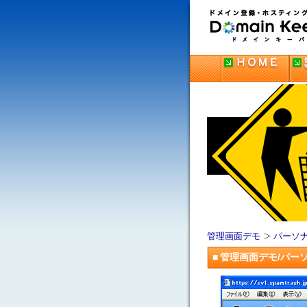
ホ
お
資
Ｈ
製
活
管
Ｆ
ご
お
ス
問
料
Ｏ
品
用
理
Ａ
利
申
テ
い
請
Ｍ
概
事
画
Ｑ
用
し
ィ
合
求
Ｅ
要
例
面
料
込
ン
わ
デ
金
み
グ
せ
モ
サ
ー
ビ
ス･
ド
メ
イ
ン
登
録
ド
メ
イ
ン
キ
ー
管理画面デモ
パーソ
パ
管理画面デモ/パー
ー