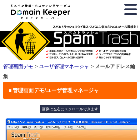
ホ
ス
テ
ィ
ン
グ
サ
ー
ビ
ス･
ド
管理画面デモ
ユーザ管理マネージャ
メールアドレス編
メ
集
イ
ン
管理画面デモ/ユーザ管理マネージャ
登
録
ド
メ
イ
ン
キ
ー